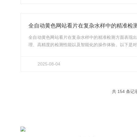
石油类、动植物油）会破坏水体生态平衡，危害水生生
是水质监测的...
全自动黄色网站看片在复杂水样中的精准检
全自动黄色网站看片在复杂水样中的精准检测方面表现
理、高精度的检测性能以及智能化的操作体验。以下是
样中精准检测的详细分析：一、工作原理全自动黄色网
技术。它利用油类物质中的甲基(-CH₃)、亚甲基(-CH
2025-08-04
征吸收的特性来实现定量分析。当红外光穿过含有油类
性吸收红外光，使透过样品的红外光强度减弱。仪器通
光的强度差，计算出...
共 154 条记
快速导航
服务