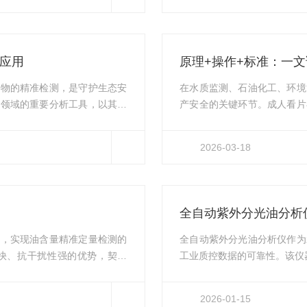
质管控提供可靠的数据支撑。黄
基于先进光学原理的分析工具
7-2012水质检测国家标准，
类检测领域的重要技术支撑
律。它依据《HJ970...
与应用
原理+操作+标准：一
染物的精准检测，是守护生态安
在水质监测、石油化工、环境
一领域的重要分析工具，以其高
产安全的关键环节。成人看片
检测的“火眼金睛”。它基于物
类含量检测的核心设备。本文
样中的石油类物质，为环境监
解其应用全流程，帮助从业者
2026-03-18
有力的技术支撑。一、技术原
片在线的检测原理，核心基于
原理是朗伯-比尔定律，即物质
质的特征吸收峰实现定量分析
在200~400n...
全自动紫外分光油分析
理，实现油含量精准定量检测的
全自动紫外分光油分析仪作为
快、抗干扰性强的优势，契合
工业质控数据的可靠性。该仪器
质监测、工业运维、环保监管、科研
的吸光度换算浓度，但受样品
量化数据支撑，是实验室油含量
差。通过全流程优化操作与管控
2026-01-15
防线。水质中油类污染物（包括
求。规范样品前处理流程，从