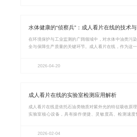
域，成为油类污染物检测的常用设备，为环境治理与水
色网站看片的检测核心依托红外分光光度法，严格遵循HJ63
检测原理贴合油类物质...
水体健康的“侦察兵”：成人看片在线的技术
在环境保护与工业监测的广阔领域中，对水体中油类污
全与保障生产质量的关键环节。成人看片在线，作为这
灵敏度、高选择性和操作便捷性，成为了水体中油类物质
质对紫外光的特征吸收，能够快速、准确地定量分析水
2026-04-20
测、水质评价、污染源追踪以及工业过程控制提供了强
理：捕捉光与物质的“指纹”对话成人看片在线的核心工作
对光的吸收程度与其...
成人看片在线的实验室检测应用解析
成人看片在线是依托石油类物质对紫外光的特征吸收原
实验室核心设备，具有操作便捷、灵敏度高、检测速度
GB/T16488-1996等国家检测标准，广泛应用于水
实验等多个领域，为油污染防控、质量管控提供可靠的
2026-02-04
检测的主流装备。水质油含量检测，筑牢环保水质管控