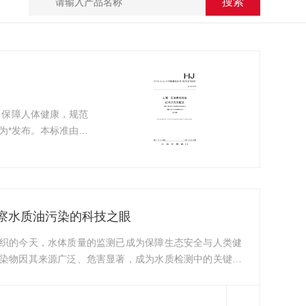
，保障人体健康，规范
为*发布。本标准由生
心。本标准验证单位：
态环境监测中心、辽宁
察水质油污染的科技之眼
织的今天，水体质量的监测已成为保障生态安全与人类健
染物因其来源广泛、危害显著，成为水质检测中的关键指
环境监测，对水中油类物质的精准定量，不仅关乎环保合
的优化与水资源的可持续利用。成人看片在线，作为一种