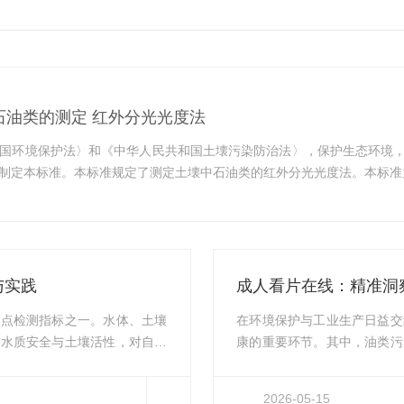
 土壤 石油类的测定 红外分光光度法
国环境保护法〉和《中华人民共和国土壊污染防治法〉，保护生态环境
制定本标准。本标准规定了测定土壊中石油类的红外分光光度法。本标准
法规与标准司组织制订。本标准起草单位：辽宁省鞍山生态环境监测中
辽宁省沈阳生态环境监测中心、长春市环境监测中心站、辽宁省大连生
宁省盘锦生态环境监测中心。本...
与实践
成人看片在线：精准洞
重点检测指标之一。水体、土壤
在环境保护与工业生产日益交
响水质安全与土壤活性，对自然
康的重要环节。其中，油类污
用于定量检测油类物质的专业检
标。从工业废水排放到地表水
工业排污、水文检测等多个领
规，更直接影响着水处理工艺
2026-05-15