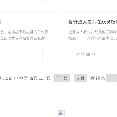
物生存，同时影响饮用水安全，
心在于标准化萃取、脱水与吸
酸化...
测
提升成人看片在线灵敏
出色，这得益于其先进的工作原
提升成人看片在线灵敏度和稳
对全自动黄色网站看片在复杂水
措施：一、光源与光路优化1
站看片的工作原理基于红外光谱
衰减导致信号强度下降。同时
₂)等基团对特定波长红外光具有特
度变化。2.光路清洁：定期
2025-05-28
物质的样品时，油类物质会选择
光损失。保持光路的清洁是确
过红外探测器检测入射光与透射
校准，确保波长准确性。使用
量结果的可靠性...
录，当前 1 / 20 页 首页 上一页
下一页
末页
跳转到第
资讯热线
地址：北京市顺义区林河工业开