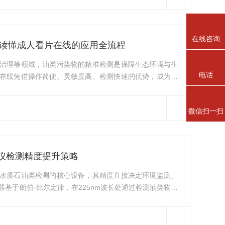
，正以其高精度、高效率与绿色环保的特性，成为水质油
。成人看片在线的工作原理，根植于分子光谱学的基本规
在线咨询
文读懂成人看片在线的应用全流程
治理等领域，油类污染物的精准检测是保障生态环境与生
电话
在线凭借操作简便、灵敏度高、检测快速的优势，成为油
从检测原理、标准操作流程、执行标准三个维度，全面拆
快速掌握设备使用要点，确保检测数据科学准确。成人看
微信扫一扫
物质的紫外吸收特性与朗伯-比尔定律，本质是通过油类物
。石油类物质中含有的芳香族化合物、共轭双键等成分，
仪检测精度提升策略
水质石油类检测的核心设备，其精度直接决定环境监测、
基于朗伯-比尔定律，在225nm波长处通过检测油类物质
前处理、仪器校准、环境干扰等多重因素影响，易产生误
，可系统性提升检测精度，满足HJ970-2018等国标要
源头降低误差。样品前处理对精度的影响占比达70%，核