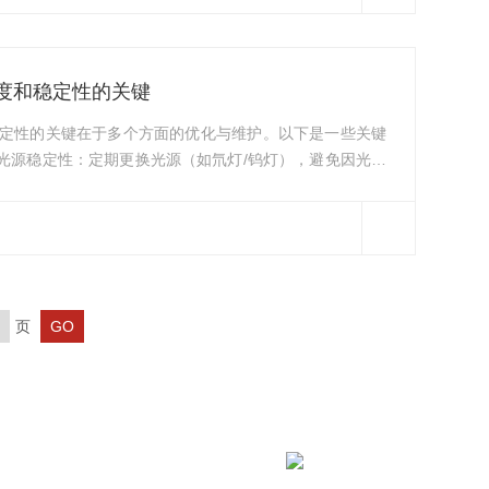
附操作。采样时需用500mL棕色玻璃瓶采集水样，加盐酸
度和稳定性的关键
定性的关键在于多个方面的优化与维护。以下是一些关键
.光源稳定性：定期更换光源（如氘灯/钨灯），避免因光源
，使用稳定的电源供应器，减少因电压波动导致的光源强
清洁光学元件（如透镜、反射镜等），防止灰尘或划痕导致
保信号强度稳定的重要一环。3.波长校准：定期进行波长
标准物质（如重铬酸钾、亚硝酸钠等）验证波长，确保测
页
发区顺仁路53号1幢