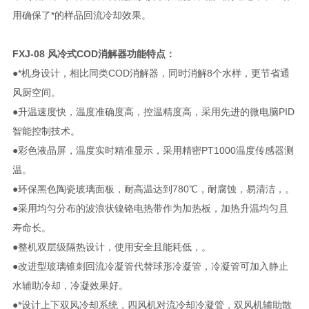
用确保了*的样品回流冷却效果。
FXJ-08
风冷式COD消解器
功能特点：
●*机身设计，相比同类COD消解器，同时消解8个水样，更节省通
风厨空间。
●升温速度快，温度准确度高，控温精度高，采用先进的微电脑PID
智能控制技术。
●彩色液晶屏，温度实时精准显示，采用精密PT1000温度传感器测
温。
●环保黑色陶瓷玻璃面板，耐高温达到780℃，耐腐蚀，易清洁，。
●采用均匀分布的波浪状镍铬电热带作为加热板，加热升温均匀且
寿命长。
●整机双层级隔热设计，使用安全且能耗低，。
●改进型玻璃锥刺回流冷凝管代替球形冷凝管，冷凝管可加入静止
水辅助冷却，冷凝效果好。
●*设计上下双风冷却系统，四风机对流冷却冷凝管，双风机辅助散