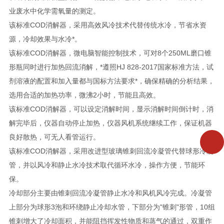
业废水中化学需氧量的测定。
该标准COD消解器，采用高效风冷技术代替传统水冷，节省水资
源，冷却效果与水冷*。
该标准COD消解器，微电脑智能控制技术，可对8个250ML磨口锥
形瓶同时进行加热回流消解，*遵照HJ 828-2017国家标准方法，试
剂溶液的配置和加入量都与国标方法要求*，确保精确的分析结果，
选用合适的加热功率，微沸2小时，节能且高效。
该标准COD消解器，可以设定消解时间，显示消解时间倒计时，消
解完毕后，仪器自动停止加热，仪器风机系统继续工作，保证机器
良好散热，可无人看管运行。
该标准COD消解器，采用改进型玻璃锥刺回流冷凝管代替球形冷凝
管，并以风冷和静止水冷技术取代循环水冷，操作方便，节能环
保。
冷却部分主要由锥刺回流冷凝管静止水冷和风机风冷完成。冷凝管
上部分为球形3泡和环绕静止冷却水管，下部分为"锥刺"形管，10组
锥刺增大了冷却面积，并能阻挡挥发性物质和蒸气的通过，双重作