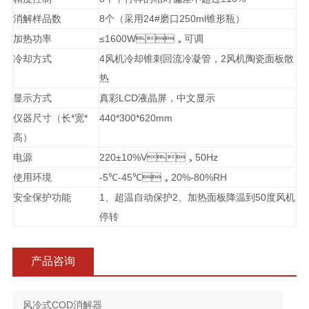
消解样品数
8
个（采用24#磨口250ml锥形瓶）
加热功率
≤1600W，可调
冷却方式
4
风机冷却锥刺回流冷凝管，2风机陶瓷面板散
热
显示方式
真彩LCD液晶屏，中文显示
仪器尺寸（长*宽*
440*300*620mm
高）
电源
220±10%V
，50Hz
使用环境
-5
℃-45℃，20%-80%RH
安全保护功能
1
、超温自动保护2、加热面板降温到50度风机
停转
产品咨询