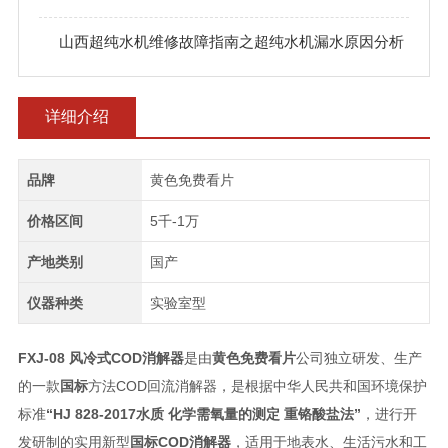
山西超纯水机维修故障指南之超纯水机漏水原因分析
详细介绍
品牌
黄色免费看片
价格区间
5千-1万
产地类别
国产
仪器种类
实验室型
FXJ-08
风冷式COD消解器
是由
黄色免费看片
公司独立研发、生产
的一款
国标
方法COD回流消解器，是根据中华人民共和国环境保护
标准
“HJ 828-2017水质 化学需氧量的测定 重铬酸盐法”
，进行开
发研制的实用新型
国标COD消解器
，适用于地表水、生活污水和工