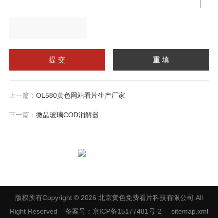
请输入计算结果（填写阿
拉伯数字），如：三加四
上一篇：
OL580黄色网站看片生产厂家
=7
下一篇：
微晶玻璃COD消解器
扫一扫，关注黄色免费看片
版权所有Copyright © 2026 北京黄色免费看片科技有限公司 All
Right Reserved
备案号：京ICP备15177481号-2
sitemap.xml